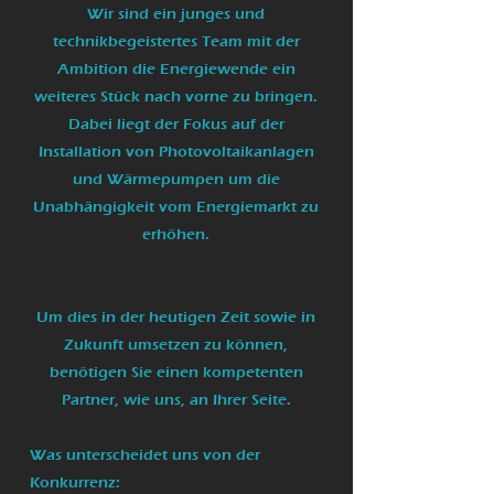
Wir sind ein junges und
technikbegeistertes Team mit der
Ambition die Energiewende ein
weiteres Stück nach vorne zu bringen.
Dabei liegt der Fokus auf der
Installation von Photovoltaikanlagen
und Wärmepumpen um die
Unabhängigkeit vom Energiemarkt zu
erhöhen.
Um dies in der heutigen Zeit sowie in
Zukunft umsetzen zu können,
benötigen Sie einen kompetenten
Partner, wie uns, an Ihrer Seite.
Was unterscheidet uns von der
Konkurrenz: