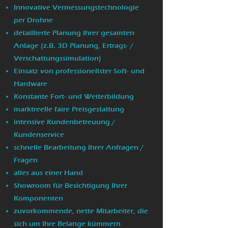
Innovative Vermessungstechnologie
per Drohne
detaillierte Planung Ihrer gesamten
Anlage (z.B. 3D Planung, Ertrags- /
Verschattungssimulation)
Einsatz von professionellster Soft- und
Hardware
Konstante Fort- und Weiterbildung
marktreelle faire Preisgestaltung
intensive Kundenbetreuung /
Kundenservice
schnelle Bearbeitung Ihrer Anfragen /
Fragen
alles aus einer Hand
Showroom für Besichtigung Ihrer
Komponenten
zuvorkommende, nette Mitarbeiter, die
sich um Ihre Belange kümmern