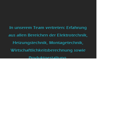
In unserem Team vertreten: Erfahrung
aus allen Bereichen der Elektrotechnik,
Heizungstechnik, Montagetechnik,
Wirtschaftlichkeitsberechnung sowie
Produktgestaltung.
Wir sind Ihr professioneller Partner in
Sachen Strom und Wärme
Unser Einzugsgebiet:
Fürstenfeldbruck
Landsberg am Lech
Aichach Friedberg